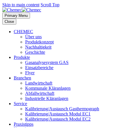
Skip to main content
Scroll Top
Primary Menu
Close
CHEMEC
Über uns
Produktkonzept
Nachhaltigkeit
Geschichte
Produkte
Gasanalysesystem GAS
Einsatzbereiche
Flyer
Branchen
Landwirtschaft
Kommunale Kläranlagen
Abfallwirtschaft
Industrielle Kläranlagen
Service
Kalibrierung/Austausch Gasthermograph
Kalibrierung/Austausch Modul EC1
Kalibrierung/Austausch Modul EC2
Praxistipps