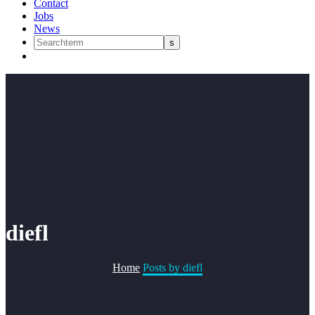
Contact
Jobs
News
diefl
Home
Posts by diefl