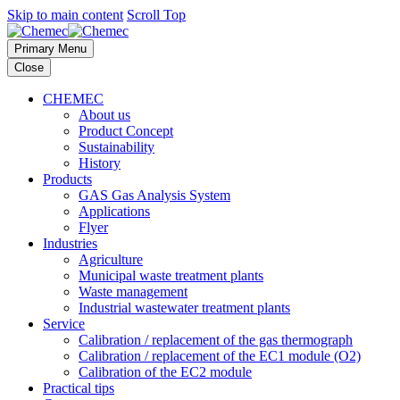
Skip to main content
Scroll Top
Primary Menu
Close
CHEMEC
About us
Product Concept
Sustainability
History
Products
GAS Gas Analysis System
Applications
Flyer
Industries
Agriculture
Municipal waste treatment plants
Waste management
Industrial wastewater treatment plants
Service
Calibration / replacement of the gas thermograph
Calibration / replacement of the EC1 module (O2)
Calibration of the EC2 module
Practical tips